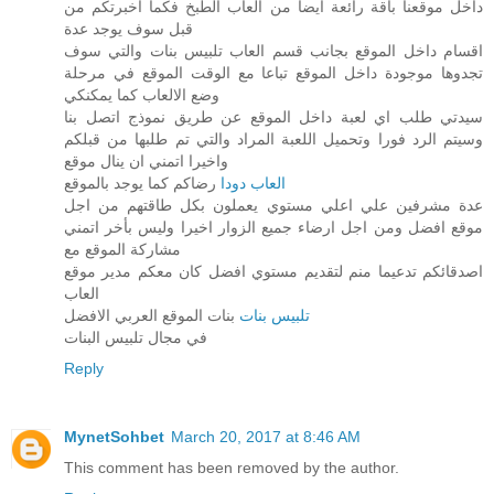
داخل موقعنا باقة رائعة ايضا من العاب الطبخ فكما اخبرتكم من
قبل سوف يوجد عدة
اقسام داخل الموقع بجانب قسم العاب تلبيس بنات والتي سوف
تجدوها موجودة داخل الموقع تباعا مع الوقت الموقع في مرحلة
وضع الالعاب كما يمكنكي
سيدتي طلب اي لعبة داخل الموقع عن طريق نموذج اتصل بنا
وسيتم الرد فورا وتحميل اللعبة المراد والتي تم طلبها من قبلكم
واخيرا اتمني ان ينال موقع
العاب دودا
رضاكم كما يوجد بالموقع
عدة مشرفين علي اعلي مستوي يعملون بكل طاقتهم من اجل
موقع افضل ومن اجل ارضاء جميع الزوار اخيرا وليس بأخر اتمني
مشاركة الموقع مع
اصدقائكم تدعيما منم لتقديم مستوي افضل كان معكم مدير موقع
العاب
تلبيس بنات
بنات الموقع العربي الافضل
في مجال تلبيس البنات
Reply
MynetSohbet
March 20, 2017 at 8:46 AM
This comment has been removed by the author.