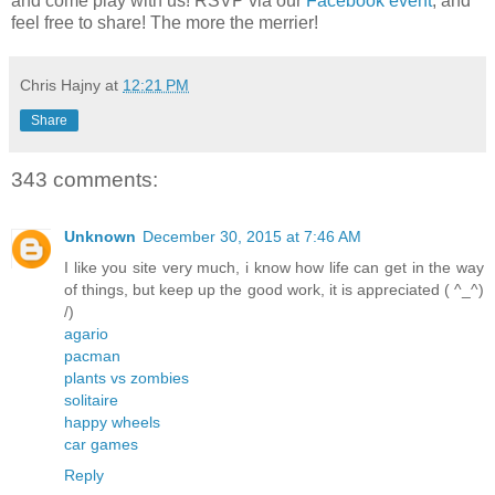
and come play with us! RSVP via our
Facebook event
, and
feel free to share! The more the merrier!
Chris Hajny
at
12:21 PM
Share
343 comments:
Unknown
December 30, 2015 at 7:46 AM
I like you site very much, i know how life can get in the way
of things, but keep up the good work, it is appreciated ( ^_^)
/)
agario
pacman
plants vs zombies
solitaire
happy wheels
car games
Reply