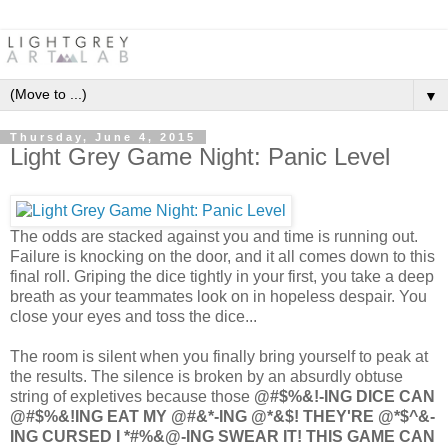
▼
Thursday, June 4, 2015
Light Grey Game Night: Panic Level
The odds are stacked against you and time is running out.
Failure is knocking on the door, and it all comes down to this
final roll. Griping the dice tightly in your first, you take a deep
breath as your teammates look on in hopeless despair. You
close your eyes and toss the dice...
The room is silent when you finally bring yourself to peak at
the results. The silence is broken by an absurdly obtuse
string of expletives because those
@#$%&!-ING DICE CAN
@#$%&!ING EAT MY @#&*-ING @*&$! THEY'RE @*$^&-
ING CURSED I *#%&@-ING SWEAR IT! THIS GAME CAN