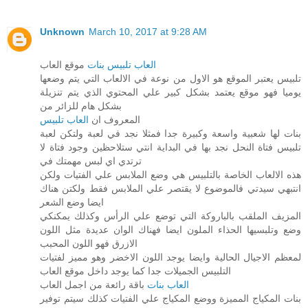
Unknown
March 10, 2017 at 9:28 AM
العاب تلبيس بنات
موقع العاب
تلبيس يعتبر الموقع هو الاول من نوعة في الالعاب التي يتم وضعها
يوميا فهو موقع يعتمد بشكل كبير علي المحتوي الذي يتم تنزيلة
بشكل هام للزائر من
المعروف ان
العاب تلبيس
بنات لها شعبية واسعة وكبيرة جدا فمثلا نجد في لعبة ولتكن لعبة
تلبيس فتاة النحل نجد بها في البداية انتي ستلاحظين وجود فتاة لا
ترتدي اي لبس مهمتك في
هذه الالعاب الخاصة بالتلبيس هي وضع الملابس علي الفتيات ولكن
انتبهي سيدتي فالموضوع لا يقتصر علي الملابس فقط ولكتن هناك
ايضا وضع الشعر
المزيف الملقب بالباروكة التي توضع علي الرأس وكذلك يمكنكي
وضع وتلبسيها الحذاء الملون ايضا فهناك الوان عديدة مثل اللون
الازرق فهو اللون المحبب
لمعظم الاجيال الحالية وايضا يوجد اللون الاخضر وهو مميز لفتيات
التلبيس الجميلات جدا كما يوجد داخل موقع العاب
العاب بنات
باقة رائعة من اجمل العاب
بنات المكياج المميزة ووضع المكياج علي الفتيات كذلك سيتم توفير